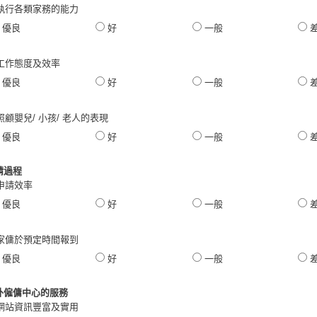
. 執行各類家務的能力
優良
好
一般
. 工作態度及效率
優良
好
一般
 照顧嬰兒/ 小孩/ 老人的表現
優良
好
一般
請過程
 申請效率
優良
好
一般
. 家傭於預定時間報到
優良
好
一般
外僱傭中心的服務
. 網站資訊豐富及實用