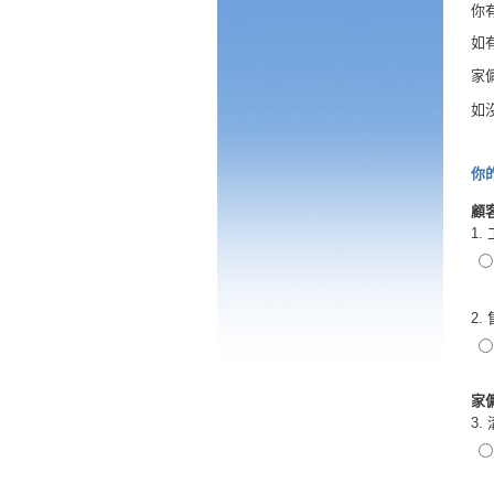
你
如
家
如
你
顧
1
2.
家
3