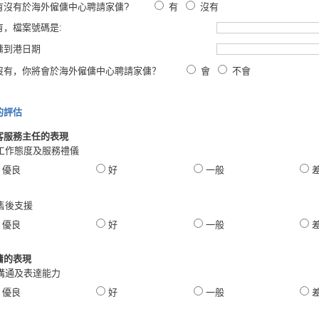
有沒有於海外僱傭中心聘請家傭?
有
沒有
有，檔案號碼是:
傭到港日期
沒有，你將會於海外僱傭中心聘請家傭？
會
不會
的評估
客服務主任的表現
. 工作態度及服務禮儀
優良
好
一般
 售後支援
優良
好
一般
傭的表現
. 溝通及表達能力
優良
好
一般