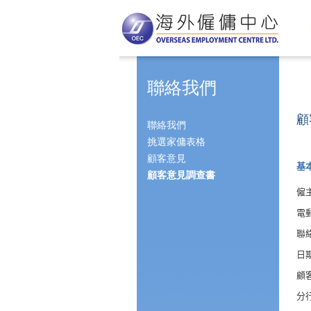
聯絡我們
顧
聯絡我們
挑選家傭表格
顧客意見
基
顧客意見調查書
僱
電
聯
日
顧
分