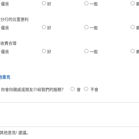
優良
好
一般
. 分行的位置便利
優良
好
一般
. 收費合理
優良
好
一般
他意見
2. 你會向親戚或朋友介紹我們的服務？
會
不會
3.其他意見/ 建議。