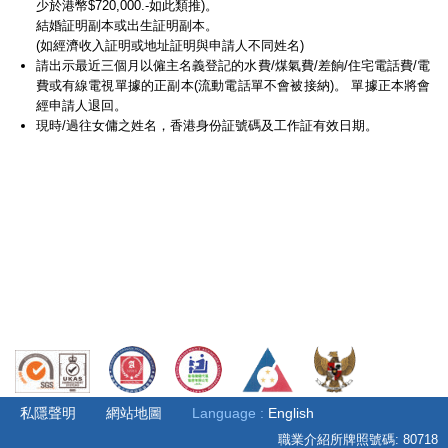
少於港幣$720,000.-如此類推)。
結婚証明副本或出生証明副本。
(如經濟收入証明或地址証明與申請人不同姓名)
請出示最近三個月以僱主名義登記的水費/煤氣費/差餉/住宅電話費/電
費或有線電視單據的正副本(流動電話單不會被接納)。 單據正本將會
經申請人退回。
現時/過往女傭之姓名，香港身份証號碼及工作証有效日期。
Test
私隱聲明
網站地圖
Language :
English
職業介紹所牌照號碼: 80718